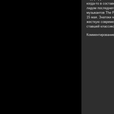
когда-то в состав
лидом последнего
музыкантов The P
15 мая. Знатоки 
жесткую совреме
ставшей классико
Комментирование