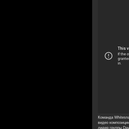
ВИДЕ
WHIT
Команда Whitesn
видео композиции
лидер группы Dav