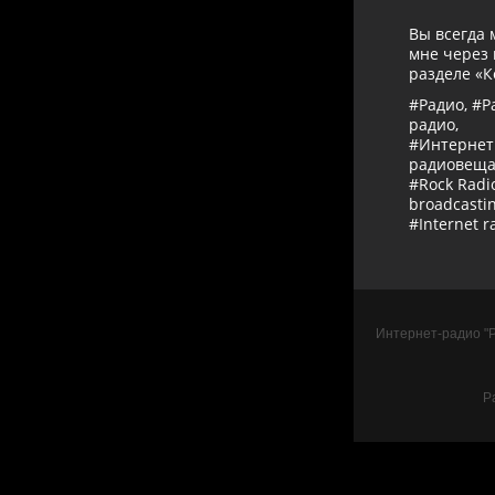
Вы всегда 
мне через 
разделе «К
#Радио, #Р
радио,
#Интернет
радиовещан
#Rock Radio
broadcastin
#Internet r
Интернет-радио "Ра
Р