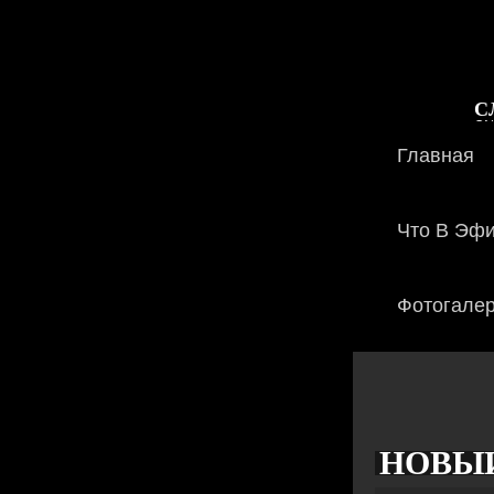
С
ON
Главная
Что В Эф
Фотогале
НОВЫ
Создано:
ADMIN