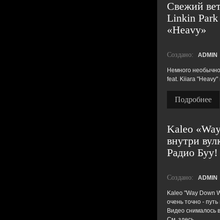
Свежий вет
Linkin Park 
«Heavy»
Создано:
ADMIN
Немного необычно, 
feat. Kiiara "Heavy
Подробнее
Kaleo «Wa
внутри вул
Радио Буу!
Создано:
ADMIN
Kaleo "Way Down W
очень точно - путь
Видео снималось в
См. здесь