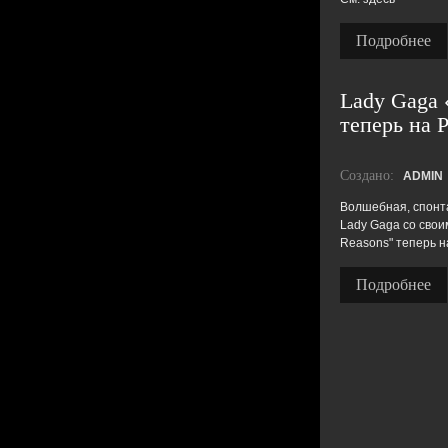
Подробнее
Lady Gaga 
теперь на 
Создано:
ADMIN
Волшебная, спонта
Lady Gaga со своим
Reasons" теперь н
Подробнее