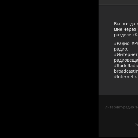
Вы всегда 
мне через 
разделе «К
#Радио, #Р
радио,
#Интернет
радиовещан
#Rock Radio
broadcastin
#Internet r
Интернет-радио "Ра
Р