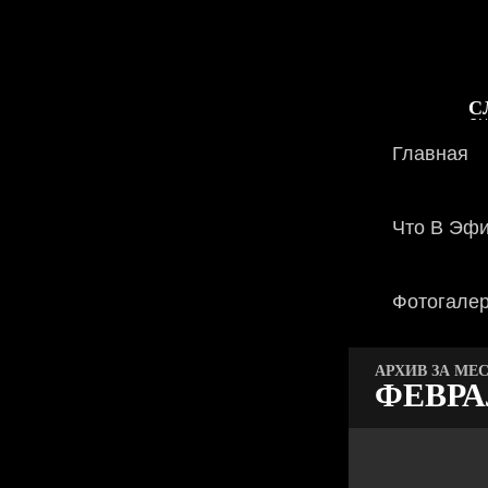
С
ON
Главная
Что В Эф
Фотогале
АРХИВ ЗА МЕ
ФЕВРА