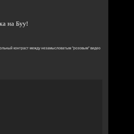
ка на Буу!
Прикольный контраст между незамысловатым "розовым" видео