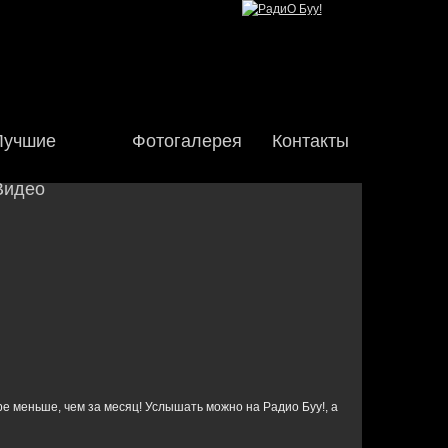
Лучшие
Фотогалерея
Контакты
Видео
!
be меньше, чем за месяц! Услышать можно на Радио Буу!, а