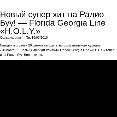
Новый супер хит на Радио
Буу! — Florida Georgia Line
«H.O.L.Y.»
Создано:
admin
Пн, 16/05/2016
Сегодня в горячей 20 самого авторитетного музыкального журнала
«Billboard»… Новый супер хит команды Florida Georgia Line «H.O.L.Y.» теперь
и на Радио Буу! Видео здесь