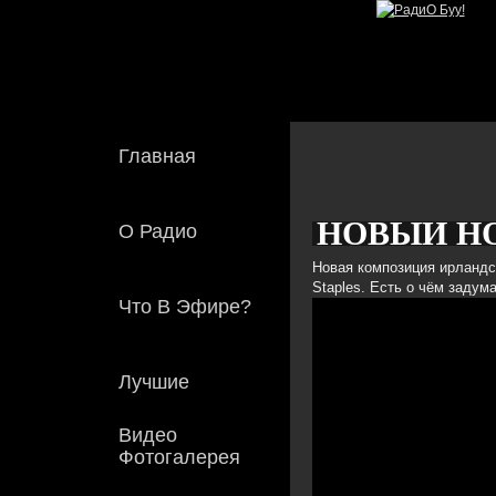
Главная
НОВЫЙ HO
О Радио
Создано:
Пн, 24
ADMIN
Новая композиция ирландск
Staples. Есть о чём задум
БУУ!
Что В Эфире?
Лучшие
Видео
Фотогалерея