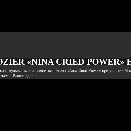
ZIER «NINA CRIED POWER» 
/09/2018
ого музыканта и исполнителя Hozier «Nina Cried Power» при участии Mav
аться… Видео здесь: