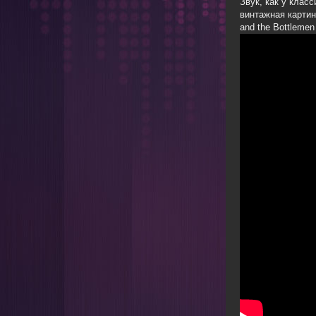
Звук, как у класс
винтажная картин
THE
and the Bottlemen
BOTT
«LONG
НА БУ