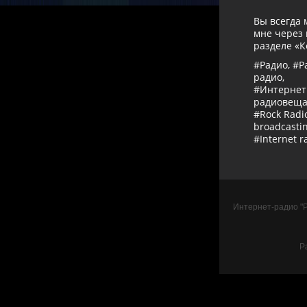
Вы всегда 
мне через 
разделе «К
#Радио, #Р
радио,
#Интернет
радиовещан
#Rock Radio
broadcastin
#Internet r
Интернет-радио "Ра
Р