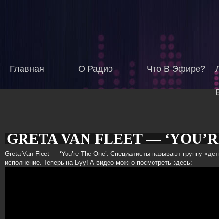
Главная
О Радио
Что В Эфире?
GRETA VAN FLEET — ‘YOU’R
Создано:
Чт, 08/11/2018
ADMIN
Greta Van Fleet — ‘You’re The One’. Специалисты называют группу «дет
исполнение. Теперь на Буу! А видео можно посмотреть здесь:
ЛУЧШЕЕ НА РАДИО БУУ!