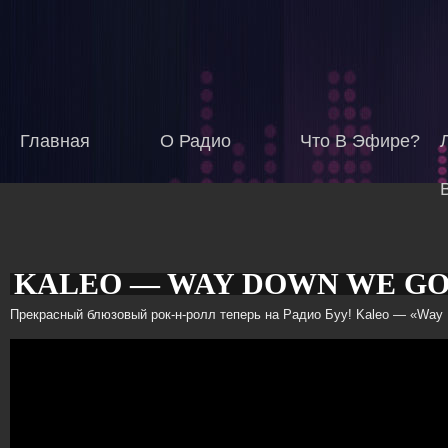
Главная
О Радио
Что В Эфире?
KALEO — WAY DOWN WE G
Создано:
Чт, 04/08/2016
ADMIN
Прекрасный блюзовый рок-н-ролл теперь на Радио Буу! Kaleo — «Way