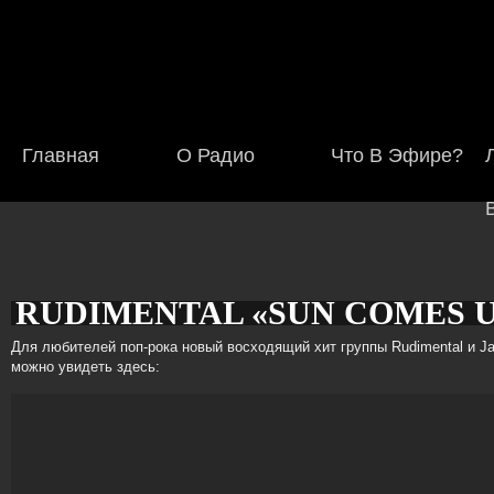
Главная
О Радио
Что В Эфире?
RUDIMENTAL «SUN COMES 
Создано:
Ср, 12/07/2017
ADMIN
Для любителей поп-рока новый восходящий хит группы Rudimental и 
можно увидеть здесь:
НА БУУ!