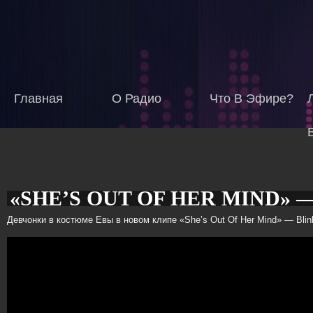
Главная
О Радио
Что В Эфире?
«SHE’S OUT OF HER MIND» —
Создано:
Сб, 19/11/2016
ADMIN
Девчонки в костюме Евы в новом клипе «She’s Out Of Her Mind» — Blink
РАДИО БУУ!