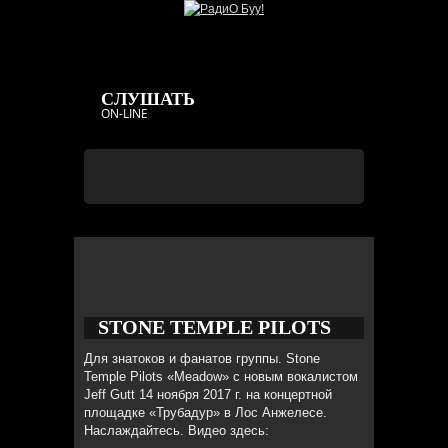
СЛУШАТЬ
ON-LINE
STONE TEMPLE PILOTS
Создано:
Ср, 13/12/2017
ADMIN
Для знатоков и фанатов группы. Stone
«MEADOW» С НОВЫМ
Temple Pilots «Meadow» с новым вокалистом
Jeff Gutt 14 ноября 2017 г. на концертной
ВОКАЛИСТОМ НА БУУ!
площадке «Трубадур» в Лос Анжелесе.
Наслаждайтесь. Видео здесь: