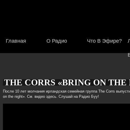
Главная
О Радио
Что В Эфире?
THE CORRS «BRING ON THE
Создано:
Вс, 25/10/2015
ADMIN
После 10 лет молчания ирландская семейная группа The Corrs выпуст
on the night». См. видео здесь. Слушай на Радио Буу!